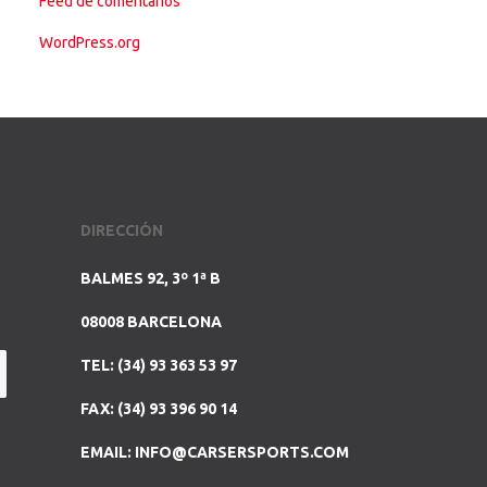
Feed de comentarios
WordPress.org
DIRECCIÓN
BALMES 92, 3º 1ª B
08008 BARCELONA
TEL: (34) 93 363 53 97
FAX: (34) 93 396 90 14
EMAIL:
INFO@CARSERSPORTS.COM