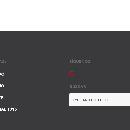
AS:
SÍGUENOS
VÒ
NO
BUSCAR
TR
IAL 1916