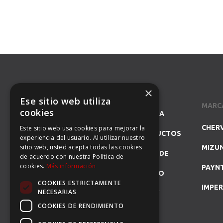
×
Ese sitio web utiliza
MARC
cookies
SOMOS ESPECIALISTAS EN LA
CHER
Este sitio web usa cookies para mejorar la
REPRESENTACIÓN DE PRODUCTOS
experiencia del usuario. Al utilizar nuestro
sitio web, usted acepta todas las cookies
MIZU
DE GOLF Y DISTRIBUIDORES DE
de acuerdo con nuestra Política de
cookies.
Más información
PAYN
MARCAS DE PRESTIGIO COMO
COOKIES ESTRICTAMENTE
IMPER
NECESARIAS
CHERVÒ, GFORE, GLOVE IT Y
COOKIES DE RENDIMIENTO
MIZUNO.