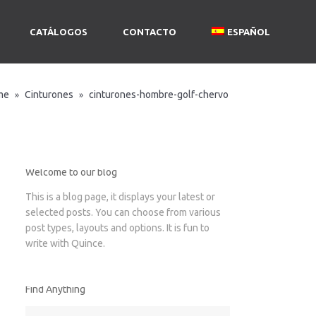
CATÁLOGOS
CONTACTO
ESPAÑOL
me
Cinturones
cinturones-hombre-golf-chervo
»
»
Welcome to our blog
This is a blog page, it displays your latest or
selected posts. You can choose from various
post types, layouts and options. It is fun to
write with Quince.
Find Anything