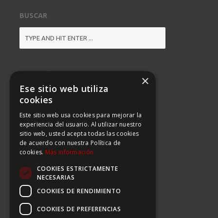
BUSCAR
DIRECCIÓN
×
Ese sitio web utiliza
BALMES 92, 3º 1ª B
cookies
Este sitio web usa cookies para mejorar la
08008 BARCELONA
experiencia del usuario. Al utilizar nuestro
sitio web, usted acepta todas las cookies
TEL: (34) 93 363 53 97
de acuerdo con nuestra Política de
cookies.
Más información
FAX: (34) 93 396 90 14
COOKIES ESTRICTAMENTE
EMAIL:
INFO@CARSERSPORTS.COM
NECESARIAS
COOKIES DE RENDIMIENTO
COOKIES DE PREFERENCIAS