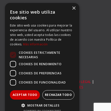
DIRECCIÓN
×
Ese sitio web utiliza
BALMES 92, 3º 1ª B
cookies
Este sitio web usa cookies para mejorar la
08008 BARCELONA
experiencia del usuario. Al utilizar nuestro
sitio web, usted acepta todas las cookies
TEL: (34) 93 363 53 97
de acuerdo con nuestra Política de
cookies.
Más información
FAX: (34) 93 396 90 14
COOKIES ESTRICTAMENTE
EMAIL:
INFO@CARSERSPORTS.COM
NECESARIAS
COOKIES DE RENDIMIENTO
COOKIES DE PREFERENCIAS
© Carser Sports S.L. All Rights Reserved. |
AVISO LEGAL
|
COOKIES DE FUNCIONALIDAD
POLÍTICA DE PRIVACIDAD
|
POLÍTICA DE COOKIES
ACEPTAR TODO
RECHAZAR TODO
MOSTRAR DETALLES
POWERED BY COOKIESCRIPT