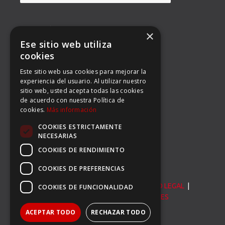
DIRECCIÓN
×
Ese sitio web utiliza
BALMES 92, 3º 1ª B
cookies
Este sitio web usa cookies para mejorar la
08008 BARCELONA
experiencia del usuario. Al utilizar nuestro
sitio web, usted acepta todas las cookies
TEL: (34) 93 363 53 97
de acuerdo con nuestra Política de
cookies.
Más información
FAX: (34) 93 396 90 14
COOKIES ESTRICTAMENTE
EMAIL:
INFO@CARSERSPORTS.COM
NECESARIAS
COOKIES DE RENDIMIENTO
COOKIES DE PREFERENCIAS
© Carser Sports S.L. All Rights Reserved. |
AVISO LEGAL
|
COOKIES DE FUNCIONALIDAD
POLÍTICA DE PRIVACIDAD
|
POLÍTICA DE COOKIES
ACEPTAR TODO
RECHAZAR TODO