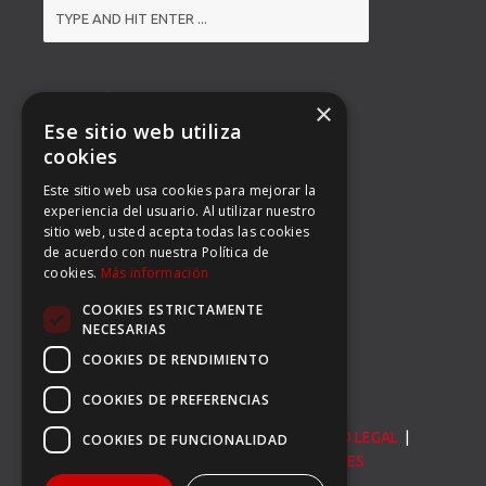
DIRECCIÓN
×
Ese sitio web utiliza
BALMES 92, 3º 1ª B
cookies
Este sitio web usa cookies para mejorar la
08008 BARCELONA
experiencia del usuario. Al utilizar nuestro
sitio web, usted acepta todas las cookies
TEL: (34) 93 363 53 97
de acuerdo con nuestra Política de
cookies.
Más información
FAX: (34) 93 396 90 14
COOKIES ESTRICTAMENTE
EMAIL:
INFO@CARSERSPORTS.COM
NECESARIAS
COOKIES DE RENDIMIENTO
COOKIES DE PREFERENCIAS
© Carser Sports S.L. All Rights Reserved. |
AVISO LEGAL
|
COOKIES DE FUNCIONALIDAD
POLÍTICA DE PRIVACIDAD
|
POLÍTICA DE COOKIES