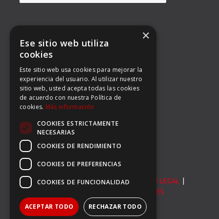
DIRECCIÓN
×
Ese sitio web utiliza
BALMES 92, 3º 1ª B
cookies
Este sitio web usa cookies para mejorar la
08008 BARCELONA
experiencia del usuario. Al utilizar nuestro
sitio web, usted acepta todas las cookies
TEL: (34) 93 363 53 97
de acuerdo con nuestra Política de
cookies.
Más información
FAX: (34) 93 396 90 14
COOKIES ESTRICTAMENTE
EMAIL:
INFO@CARSERSPORTS.COM
NECESARIAS
COOKIES DE RENDIMIENTO
COOKIES DE PREFERENCIAS
© Carser Sports S.L. All Rights Reserved. |
AVISO LEGAL
|
COOKIES DE FUNCIONALIDAD
POLÍTICA DE PRIVACIDAD
|
POLÍTICA DE COOKIES
ACEPTAR TODO
RECHAZAR TODO