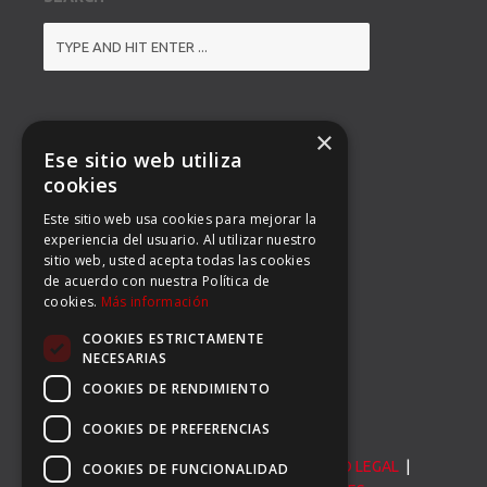
ADDRESS
×
Ese sitio web utiliza
BALMES 92, 3º 1ª B
cookies
Este sitio web usa cookies para mejorar la
08008 BARCELONA
experiencia del usuario. Al utilizar nuestro
sitio web, usted acepta todas las cookies
TEL: (34) 93 363 53 97
de acuerdo con nuestra Política de
cookies.
Más información
FAX: (34) 93 396 90 14
COOKIES ESTRICTAMENTE
EMAIL:
INFO@CARSERSPORTS.COM
NECESARIAS
COOKIES DE RENDIMIENTO
COOKIES DE PREFERENCIAS
© Carser Sports S.L. All Rights Reserved. |
AVISO LEGAL
|
COOKIES DE FUNCIONALIDAD