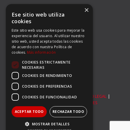
DIRECCIÓN
×
Ese sitio web utiliza
BALMES 92, 3º 1ª B
cookies
Este sitio web usa cookies para mejorar la
08008 BARCELONA
experiencia del usuario. Al utilizar nuestro
sitio web, usted acepta todas las cookies
TEL: (34) 93 363 53 97
de acuerdo con nuestra Política de
cookies.
Más información
FAX: (34) 93 396 90 14
COOKIES ESTRICTAMENTE
EMAIL:
INFO@CARSERSPORTS.COM
NECESARIAS
COOKIES DE RENDIMIENTO
COOKIES DE PREFERENCIAS
© Carser Sports S.L. All Rights Reserved. |
AVISO LEGAL
|
COOKIES DE FUNCIONALIDAD
POLÍTICA DE PRIVACIDAD
|
POLÍTICA DE COOKIES
ACEPTAR TODO
RECHAZAR TODO
MOSTRAR DETALLES