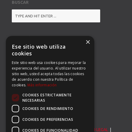
BUSCAR
DIRECCIÓN
×
Ese sitio web utiliza
BALMES 92, 3º 1ª B
cookies
Este sitio web usa cookies para mejorar la
08008 BARCELONA
experiencia del usuario. Al utilizar nuestro
sitio web, usted acepta todas las cookies
TEL: (34) 93 363 53 97
de acuerdo con nuestra Política de
cookies.
Más información
FAX: (34) 93 396 90 14
COOKIES ESTRICTAMENTE
EMAIL:
INFO@CARSERSPORTS.COM
NECESARIAS
COOKIES DE RENDIMIENTO
COOKIES DE PREFERENCIAS
© Carser Sports S.L. All Rights Reserved. |
AVISO LEGAL
|
COOKIES DE FUNCIONALIDAD