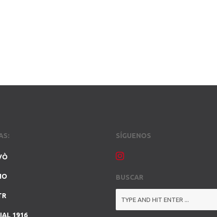
AS:
SÍGUENOS
VÒ
NO
BUSCAR
TR
IAL 1916