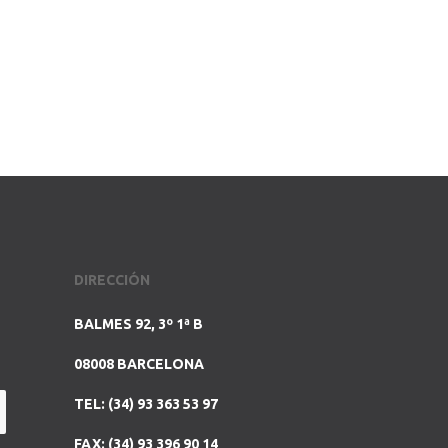
DIRECCIÓN
BALMES 92, 3º 1ª B
08008 BARCELONA
TEL: (34) 93 363 53 97
FAX: (34) 93 396 90 14