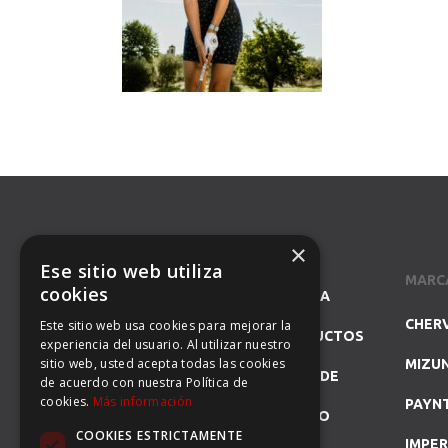
×
Ese sitio web utiliza
MARC
cookies
SOMOS ESPECIALISTAS EN LA
CHER
Este sitio web usa cookies para mejorar la
REPRESENTACIÓN DE PRODUCTOS
experiencia del usuario. Al utilizar nuestro
sitio web, usted acepta todas las cookies
MIZU
DE GOLF Y DISTRIBUIDORES DE
de acuerdo con nuestra Política de
cookies.
Más información
PAYN
MARCAS DE PRESTIGIO COMO
COOKIES ESTRICTAMENTE
IMPER