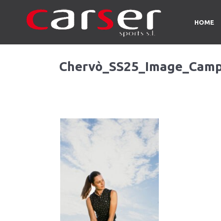
HOME
Chervò_SS25_Image_Camp