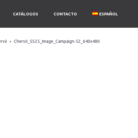
CATÁLOGOS
CONTACTO
ESPAÑOL
ervò
Chervò_SS25_Image_Campaign-52_640x480
»