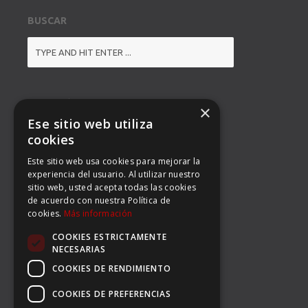
BUSCAR
DIRECCIÓN
×
Ese sitio web utiliza
BALMES 92, 3º 1ª B
cookies
Este sitio web usa cookies para mejorar la
08008 BARCELONA
experiencia del usuario. Al utilizar nuestro
sitio web, usted acepta todas las cookies
TEL: (34) 93 363 53 97
de acuerdo con nuestra Política de
cookies.
Más información
FAX: (34) 93 396 90 14
COOKIES ESTRICTAMENTE
EMAIL:
INFO@CARSERSPORTS.COM
NECESARIAS
COOKIES DE RENDIMIENTO
COOKIES DE PREFERENCIAS