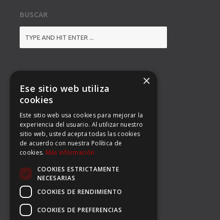
BUSCAR
DIRECCIÓN
×
Ese sitio web utiliza
BALMES 92, 3º 1ª B
cookies
Este sitio web usa cookies para mejorar la
08008 BARCELONA
experiencia del usuario. Al utilizar nuestro
sitio web, usted acepta todas las cookies
TEL: (34) 93 363 53 97
de acuerdo con nuestra Política de
cookies.
Más información
FAX: (34) 93 396 90 14
COOKIES ESTRICTAMENTE
EMAIL:
INFO@CARSERSPORTS.COM
NECESARIAS
COOKIES DE RENDIMIENTO
COOKIES DE PREFERENCIAS