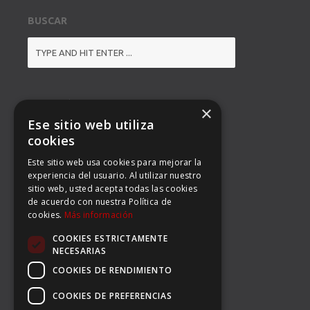
BUSCAR
DIRECCIÓN
×
Ese sitio web utiliza
BALMES 92, 3º 1ª B
cookies
Este sitio web usa cookies para mejorar la
08008 BARCELONA
experiencia del usuario. Al utilizar nuestro
sitio web, usted acepta todas las cookies
TEL: (34) 93 363 53 97
de acuerdo con nuestra Política de
cookies.
Más información
FAX: (34) 93 396 90 14
COOKIES ESTRICTAMENTE
EMAIL:
INFO@CARSERSPORTS.COM
NECESARIAS
COOKIES DE RENDIMIENTO
COOKIES DE PREFERENCIAS