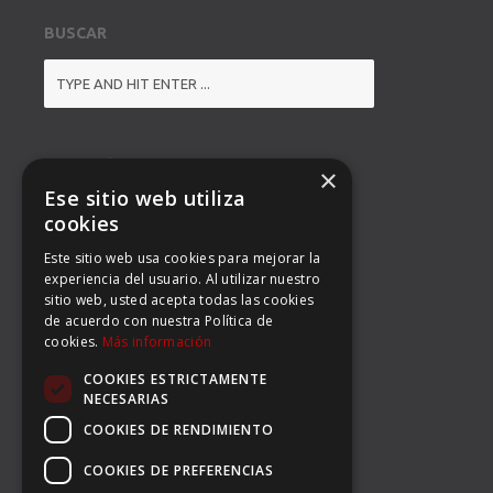
BUSCAR
DIRECCIÓN
×
Ese sitio web utiliza
BALMES 92, 3º 1ª B
cookies
Este sitio web usa cookies para mejorar la
08008 BARCELONA
experiencia del usuario. Al utilizar nuestro
sitio web, usted acepta todas las cookies
TEL: (34) 93 363 53 97
de acuerdo con nuestra Política de
cookies.
Más información
FAX: (34) 93 396 90 14
COOKIES ESTRICTAMENTE
EMAIL:
INFO@CARSERSPORTS.COM
NECESARIAS
COOKIES DE RENDIMIENTO
COOKIES DE PREFERENCIAS