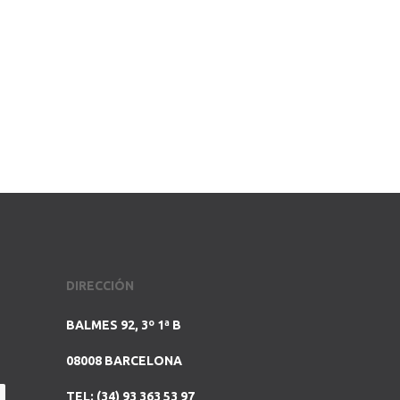
DIRECCIÓN
BALMES 92, 3º 1ª B
08008 BARCELONA
TEL: (34) 93 363 53 97