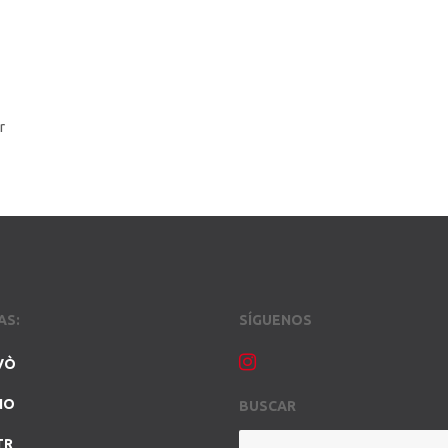
r
AS:
SÍGUENOS
VÒ
NO
BUSCAR
TR