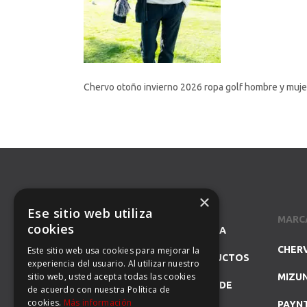
Chervo otoño invierno 2026 ropa golf hombre y muje
×
Ese sitio web utiliza
MARC
cookies
SOMOS ESPECIALISTAS EN LA
CHER
Este sitio web usa cookies para mejorar la
REPRESENTACIÓN DE PRODUCTOS
experiencia del usuario. Al utilizar nuestro
sitio web, usted acepta todas las cookies
MIZU
DE GOLF Y DISTRIBUIDORES DE
de acuerdo con nuestra Política de
cookies.
Más información
PAYN