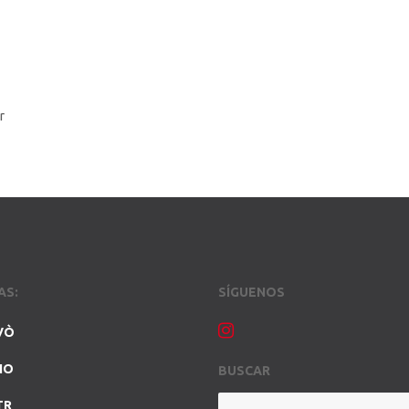
r
AS:
SÍGUENOS
VÒ
NO
BUSCAR
TR