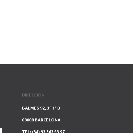
DIRECCIÓN
BALMES 92, 3º 1ª B
08008 BARCELONA
TEL: (34) 93 363 53 97