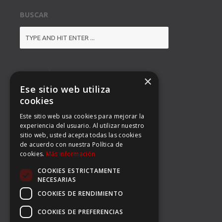
BUSCAR
DIRECCIÓN
×
Ese sitio web utiliza
BALMES 92, 3º 1ª B
cookies
Este sitio web usa cookies para mejorar la
08008 BARCELONA
experiencia del usuario. Al utilizar nuestro
sitio web, usted acepta todas las cookies
TEL: (34) 93 363 53 97
de acuerdo con nuestra Política de
cookies.
Más información
FAX: (34) 93 396 90 14
COOKIES ESTRICTAMENTE
EMAIL:
INFO@CARSERSPORTS.COM
NECESARIAS
COOKIES DE RENDIMIENTO
COOKIES DE PREFERENCIAS