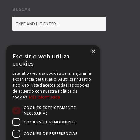
BUSCAR
DIRECCIÓN
×
Ese sitio web utiliza
BALMES 92, 3º 1ª B
cookies
Este sitio web usa cookies para mejorar la
08008 BARCELONA
experiencia del usuario. Al utilizar nuestro
sitio web, usted acepta todas las cookies
TEL: (34) 93 363 53 97
de acuerdo con nuestra Política de
cookies.
Más información
FAX: (34) 93 396 90 14
COOKIES ESTRICTAMENTE
EMAIL:
INFO@CARSERSPORTS.COM
NECESARIAS
COOKIES DE RENDIMIENTO
COOKIES DE PREFERENCIAS