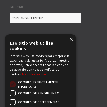
BUSCAR
DIRECCIÓN
×
Ese sitio web utiliza
BALMES 92, 3º 1ª B
cookies
Este sitio web usa cookies para mejorar la
08008 BARCELONA
experiencia del usuario. Al utilizar nuestro
sitio web, usted acepta todas las cookies
TEL: (34) 93 363 53 97
de acuerdo con nuestra Política de
cookies.
Más información
FAX: (34) 93 396 90 14
COOKIES ESTRICTAMENTE
EMAIL:
INFO@CARSERSPORTS.COM
NECESARIAS
COOKIES DE RENDIMIENTO
COOKIES DE PREFERENCIAS