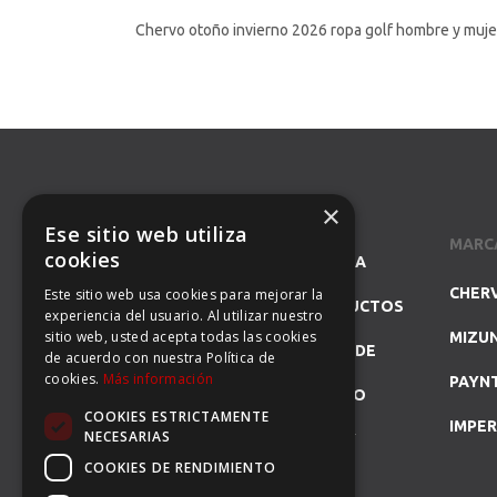
Chervo otoño invierno 2026 ropa golf hombre y muje
×
Ese sitio web utiliza
MARC
cookies
SOMOS ESPECIALISTAS EN LA
CHER
Este sitio web usa cookies para mejorar la
REPRESENTACIÓN DE PRODUCTOS
experiencia del usuario. Al utilizar nuestro
sitio web, usted acepta todas las cookies
MIZU
DE GOLF Y DISTRIBUIDORES DE
de acuerdo con nuestra Política de
cookies.
Más información
PAYN
MARCAS DE PRESTIGIO COMO
COOKIES ESTRICTAMENTE
IMPER
NECESARIAS
CHERVÒ, GFORE, GLOVE IT Y
COOKIES DE RENDIMIENTO
MIZUNO.