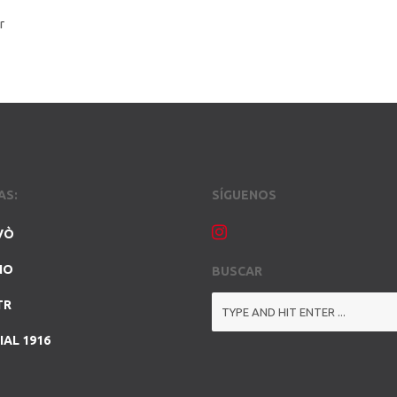
r
AS:
SÍGUENOS
VÒ
NO
BUSCAR
TR
IAL 1916