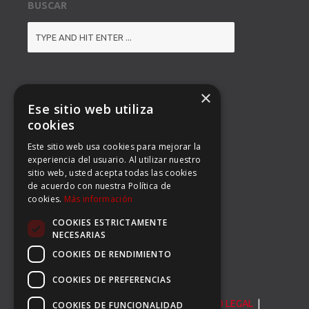
BUSCAR
DIRECCIÓN
×
Ese sitio web utiliza
BALMES 92, 3º 1ª B
cookies
Este sitio web usa cookies para mejorar la
08008 BARCELONA
experiencia del usuario. Al utilizar nuestro
sitio web, usted acepta todas las cookies
TEL: (34) 93 363 53 97
de acuerdo con nuestra Política de
cookies.
Más información
FAX: (34) 93 396 90 14
COOKIES ESTRICTAMENTE
EMAIL:
INFO@CARSERSPORTS.COM
NECESARIAS
COOKIES DE RENDIMIENTO
COOKIES DE PREFERENCIAS
© Carser Sports S.L. All Rights Reserved. |
AVISO LEGAL
|
COOKIES DE FUNCIONALIDAD