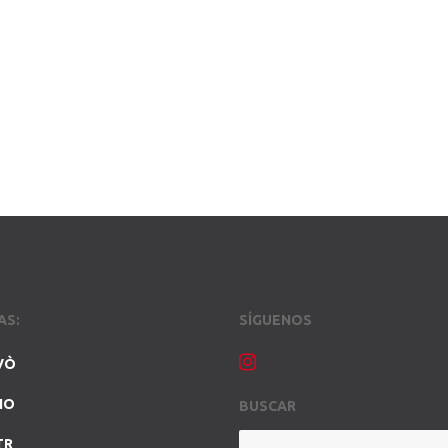
AS:
SÍGUENOS
VÒ
NO
BUSCAR
TR