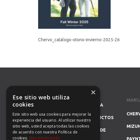
Chervo_catalogo-otono-invierno-2025-26
×
Ese sitio web utiliza
MARC
cookies
SOMOS ESPECIALISTAS EN LA
CHER
Este sitio web usa cookies para mejorar la
REPRESENTACIÓN DE PRODUCTOS
experiencia del usuario. Al utilizar nuestro
sitio web, usted acepta todas las cookies
MIZU
DE GOLF Y DISTRIBUIDORES DE
de acuerdo con nuestra Política de
cookies.
Más información
PAYN