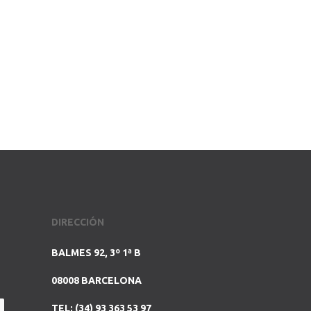
DIRECCIÓN
BALMES 92, 3º 1ª B
08008 BARCELONA
TEL: (34) 93 363 53 97