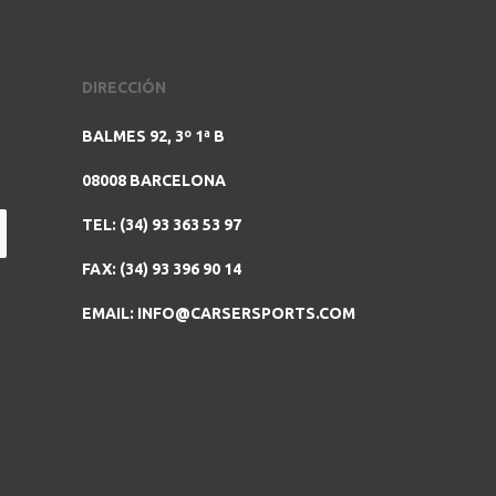
DIRECCIÓN
BALMES 92, 3º 1ª B
08008 BARCELONA
TEL: (34) 93 363 53 97
FAX: (34) 93 396 90 14
EMAIL:
INFO@CARSERSPORTS.COM