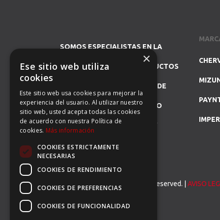
MARC
SOMOS ESPECIALISTAS EN LA
×
CHER
Ese sitio web utiliza
REPRESENTACIÓN DE PRODUCTOS
cookies
MIZU
DE GOLF Y DISTRIBUIDORES DE
Este sitio web usa cookies para mejorar la
PAYN
experiencia del usuario. Al utilizar nuestro
MARCAS DE PRESTIGIO COMO
sitio web, usted acepta todas las cookies
IMPER
de acuerdo con nuestra Política de
CHERVÒ, GFORE, GLOVE IT Y
cookies.
Más información
MIZUNO.
COOKIES ESTRICTAMENTE
NECESARIAS
COOKIES DE RENDIMIENTO
© Carser Sports S.L. All Rights Reserved. |
AVISO LE
COOKIES DE PREFERENCIAS
COOKIES DE FUNCIONALIDAD