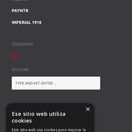
PAYNTR
IMPERIAL 1916
SÍGUENOS
BUSCAR
DIRECCIÓN
×
Ese sitio web utiliza
BALMES 92, 3º 1ª B
cookies
Este sitio web usa cookies para mejorar la
08008 BARCELONA